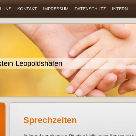
R UNS
KONTAKT
IMPRESSUM
DATENSCHUTZ
INTERN
stein-Leopoldshafen
Sprechzeiten
Aufgrund der aktuellen Situation bleibt unser Service bis a