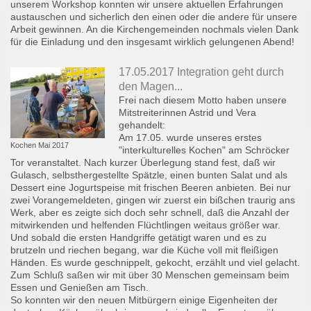
unserem Workshop konnten wir unsere aktuellen Erfahrungen
austauschen und sicherlich den einen oder die andere für unsere
Arbeit gewinnen. An die Kirchengemeinden nochmals vielen Dank
für die Einladung und den insgesamt wirklich gelungenen Abend!
17.05.2017 Integration geht durch
den Magen...
Frei nach diesem Motto haben unsere
Mitstreiterinnen Astrid und Vera
gehandelt:
Am 17.05. wurde unseres erstes
Kochen Mai 2017
"interkulturelles Kochen" am Schröcker
Tor veranstaltet. Nach kurzer Überlegung stand fest, daß wir
Gulasch, selbsthergestellte Spätzle, einen bunten Salat und als
Dessert eine Jogurtspeise mit frischen Beeren anbieten. Bei nur
zwei Vorangemeldeten, gingen wir zuerst ein bißchen traurig ans
Werk, aber es zeigte sich doch sehr schnell, daß die Anzahl der
mitwirkenden und helfenden Flüchtlingen weitaus größer war.
Und sobald die ersten Handgriffe getätigt waren und es zu
brutzeln und riechen begang, war die Küche voll mit fleißigen
Händen. Es wurde geschnippelt, gekocht, erzählt und viel gelacht.
Zum Schluß saßen wir mit über 30 Menschen gemeinsam beim
Essen und Genießen am Tisch.
So konnten wir den neuen Mitbürgern einige Eigenheiten der