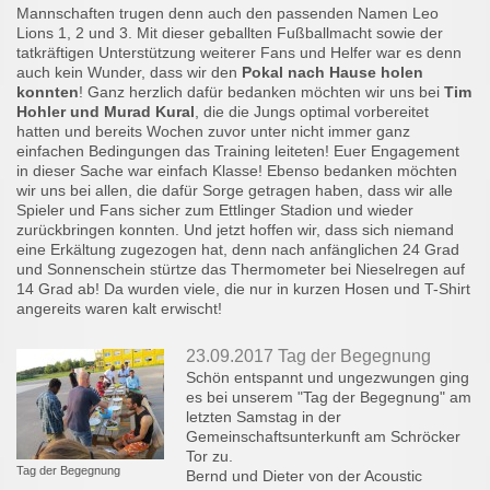
Mannschaften trugen denn auch den passenden Namen Leo
Lions 1, 2 und 3. Mit dieser geballten Fußballmacht sowie der
tatkräftigen Unterstützung weiterer Fans und Helfer war es denn
auch kein Wunder, dass wir den
Pokal nach Hause holen
konnten
! Ganz herzlich dafür bedanken möchten wir uns bei
Tim
Hohler und Murad Kural
, die die Jungs optimal vorbereitet
hatten und bereits Wochen zuvor unter nicht immer ganz
einfachen Bedingungen das Training leiteten! Euer Engagement
in dieser Sache war einfach Klasse! Ebenso bedanken möchten
wir uns bei allen, die dafür Sorge getragen haben, dass wir alle
Spieler und Fans sicher zum Ettlinger Stadion und wieder
zurückbringen konnten. Und jetzt hoffen wir, dass sich niemand
eine Erkältung zugezogen hat, denn nach anfänglichen 24 Grad
und Sonnenschein stürtze das Thermometer bei Nieselregen auf
14 Grad ab! Da wurden viele, die nur in kurzen Hosen und T-Shirt
angereits waren kalt erwischt!
23.09.2017 Tag der Begegnung
Schön entspannt und ungezwungen ging
es bei unserem "Tag der Begegnung" am
letzten Samstag in der
Gemeinschaftsunterkunft am Schröcker
Tor zu.
Tag der Begegnung
Bernd und Dieter von der Acoustic