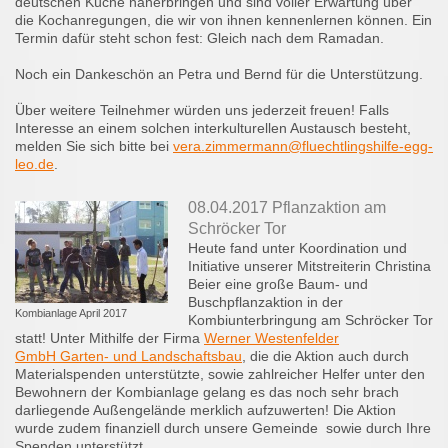
deutschen Küche näherbringen und sind voller Erwartung über
die Kochanregungen, die wir von ihnen kennenlernen können. Ein
Termin dafür steht schon fest: Gleich nach dem Ramadan.
Noch ein Dankeschön an Petra und Bernd für die Unterstützung.
Über weitere Teilnehmer würden uns jederzeit freuen! Falls
Interesse an einem solchen interkulturellen Austausch besteht,
melden Sie sich bitte bei
vera.zimmermann@fluechtlingshilfe-egg-
leo.de
.
08.04.2017 Pflanzaktion am
Schröcker Tor
Heute fand unter Koordination und
Initiative unserer Mitstreiterin Christina
Beier eine große Baum- und
Buschpflanzaktion in der
Kombianlage April 2017
Kombiunterbringung am Schröcker Tor
statt! Unter Mithilfe der Firma
Werner Westenfelder
GmbH Garten- und Landschaftsbau
, die die Aktion auch durch
Materialspenden unterstützte, sowie zahlreicher Helfer unter den
Bewohnern der Kombianlage gelang es das noch sehr brach
darliegende Außengelände merklich aufzuwerten! Die Aktion
wurde zudem finanziell durch unsere Gemeinde sowie durch Ihre
Spenden unterstützt.