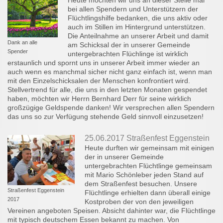
Heute möchten wir uns an dieser Stelle mal
bei allen Spendern und Unterstützern der
Flüchtlingshilfe bedanken, die uns aktiv oder
auch im Stillen im Hintergrund unterstützen.
Die Anteilnahme an unserer Arbeit und damit
Dank an alle
am Schicksal der in unserer Gemeinde
Spender
untergebrachten Flüchlinge ist wirklich
erstaunlich und spornt uns in unserer Arbeit immer wieder an
auch wenn es manchmal sicher nicht ganz einfach ist, wenn man
mit den Einzelschicksalen der Menschen konfrontiert wird.
Stellvertrend für alle, die uns in den letzten Monaten gespendet
haben, möchten wir Herrn Bernhard Derr für seine wirklich
großzügige Geldspende danken! Wir versprechen allen Spendern
das uns so zur Verfügung stehende Geld sinnvoll einzusetzen!
25.06.2017 Straßenfest Eggenstein
Heute durften wir gemeinsam mit einigen
der in unserer Gemeinde
untergebrachten Flüchtlinge gemeinsam
mit Mario Schönleber jeden Stand auf
dem Straßenfest besuchen. Unsere
Straßenfest Eggenstein
Flüchtlinge erhielten dann überall einige
2017
Kostproben der von den jeweiligen
Vereinen angeboten Speisen. Absicht dahinter war, die Flüchtlinge
mit typisch deutschem Essen bekannt zu machen. Von