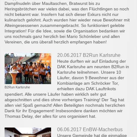
Dampfnudeln über Maultaschen, Bratwurst bis zu
Heringsbrötchen war vieles dabei, was den Flüchtlingen so noch
nicht bekannt war. Insofern hat sich dieser Exkurs nicht nur
kulinarisch gelohnt. Auch wurden hier wieder neue Bewohner mit
Alteingesessenen zusammengebracht. So funktioniert gelebte
Integration! Für die Idee, sowie die Organisation bedanken wir
uns nochmals ganz herzlich bei Mario Schönleber und allen
Vereinen, die uns überall herzlich empfangen haben!
20.06.2017 B2Run Karlsruhe
Heute durften wir auf Einladung der
DAK Karlsruhe am neunten B2Run in
Karlsruhe teilnehmen. Unsere 10
Läufer, davon 9 Bewohner aus der
Kombianlage am Schröcker Tor,
B2Run Karlsruhe
erhielten dazu DAK Lauftrikots
spendiert. Alle unsere Läufer haben wirklich sehr gut
abgeschnitten und dies ohne vorheriges Training! Der Tag hat
allen viel Spaß gemacht! Allen Beteiligten nochmals herzlichen
Dank für ihr Engagement! Insbesondere danken möchten wir
Thomas Delay, der alles für uns organisiert hat.
06.06.2017 EnBW-Macherbus
Unsere Gemeinde hat die einmalige